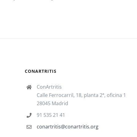
CONARTRITIS
ConArtritis
Calle Ferrocarril, 18, planta 2ª, oficina 1
28045 Madrid
91 535 21 41
conartritis@conartritis.org