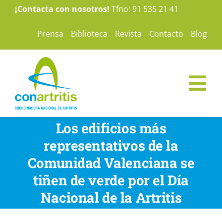
Saltar
¡Contacta con nosotros!
Tfno: 91 535 21 41
al
Prensa
Biblioteca
Revista
Contacto
Blog
contenido
Tog
Nav
ConArtritis
Los edificios más
representativos de la
La Artritis
Comunidad Valenciana se
tiñen de verde por el Día
Te ayudamos
Nacional de la Artritis
Nuestras campañas