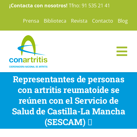
Saltar
¡Contacta con nosotros!
Tfno: 91 535 21 41
al
Prensa
Biblioteca
Revista
Contacto
Blog
contenido
Tog
Nav
ConArtritis
Representantes de personas
con artritis reumatoide se
La Artritis
reúnen con el Servicio de
Salud de Castilla-La Mancha
Te ayudamos
(SESCAM) 
Nuestras campañas