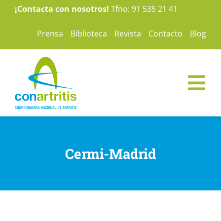
Saltar
¡Contacta con nosotros!
Tfno: 91 535 21 41
al
Prensa
Biblioteca
Revista
Contacto
Blog
contenido
Tog
Nav
ConArtritis
Cermi-Madrid
La Artritis
Te ayudamos
Nuestras campañas