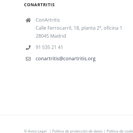
CONARTRITIS
ConArtritis
Calle Ferrocarril, 18, planta 2ª, oficina 1
28045 Madrid
91 535 21 41
conartritis@conartritis.org
©
Aviso Legal
|
Política de protección de datos
|
Política de cook