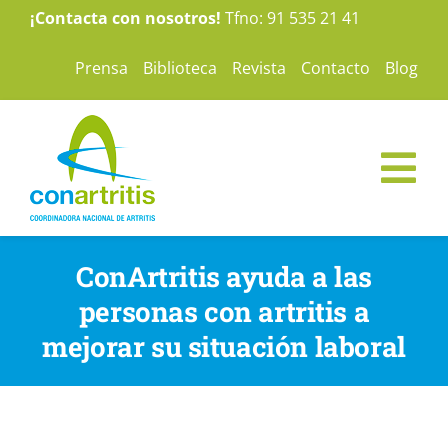
Saltar
¡Contacta con nosotros!
Tfno: 91 535 21 41
al
Prensa
Biblioteca
Revista
Contacto
Blog
contenido
Tog
Nav
ConArtritis
ConArtritis ayuda a las
personas con artritis a
La Artritis
mejorar su situación laboral
Te ayudamos
Nuestras campañas