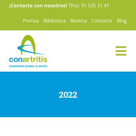
Saltar
¡Contacta con nosotros!
Tfno: 91 535 21 41
al
Prensa
Biblioteca
Revista
Contacto
Blog
contenido
Tog
Nav
ConArtritis
2022
La Artritis
Te ayudamos
Nuestras campañas