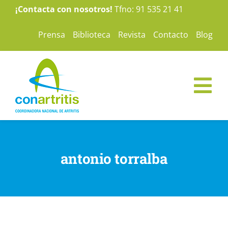
Saltar
¡Contacta con nosotros!
Tfno: 91 535 21 41
al
Prensa
Biblioteca
Revista
Contacto
Blog
contenido
Tog
Nav
ConArtritis
antonio torralba
La Artritis
Te ayudamos
Nuestras campañas