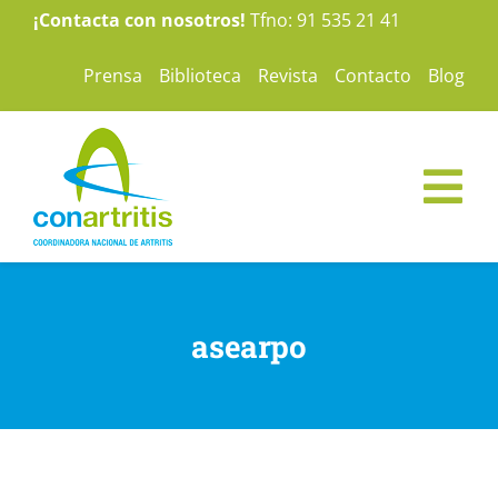
Saltar
¡Contacta con nosotros!
Tfno: 91 535 21 41
al
Prensa
Biblioteca
Revista
Contacto
Blog
contenido
Tog
Nav
ConArtritis
asearpo
La Artritis
Te ayudamos
Nuestras campañas