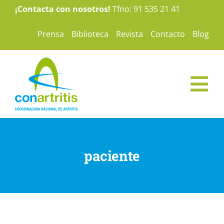
Saltar
¡Contacta con nosotros!
Tfno: 91 535 21 41
al
Prensa
Biblioteca
Revista
Contacto
Blog
contenido
Tog
Nav
ConArtritis
paciente
La Artritis
Te ayudamos
Nuestras campañas