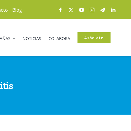
acto
Blog
Asóciate
PAÑAS
NOTICIAS
COLABORA
itis