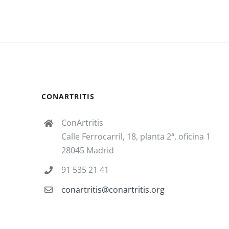
CONARTRITIS
ConArtritis
Calle Ferrocarril, 18, planta 2ª, oficina 1
28045 Madrid
91 535 21 41
conartritis@conartritis.org