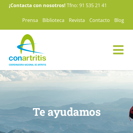
Saltar
¡Contacta con nosotros!
Tfno: 91 535 21 41
al
Prensa
Biblioteca
Revista
Contacto
Blog
contenido
Tog
Nav
ConArtritis
La Artritis
Te ayudamos
Te ayudamos
Nuestras campañas