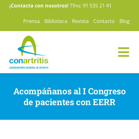
Saltar
¡Contacta con nosotros!
Tfno: 91 535 21 41
al
Prensa
Biblioteca
Revista
Contacto
Blog
contenido
Tog
Nav
ConArtritis
Acompáñanos al I Congreso
La Artritis
de pacientes con EERR
Te ayudamos
Nuestras campañas