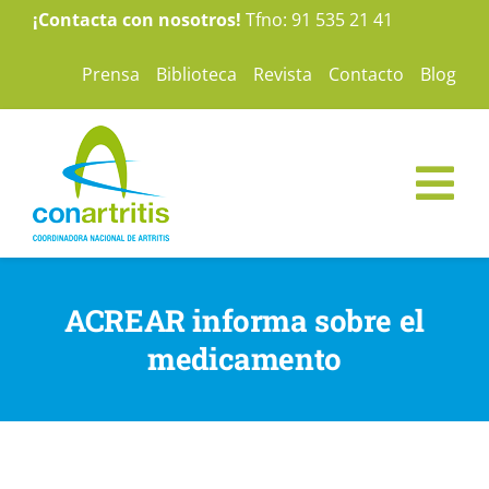
Saltar
¡Contacta con nosotros!
Tfno: 91 535 21 41
al
Prensa
Biblioteca
Revista
Contacto
Blog
contenido
Tog
Nav
ConArtritis
ACREAR informa sobre el
La Artritis
medicamento
Te ayudamos
Nuestras campañas