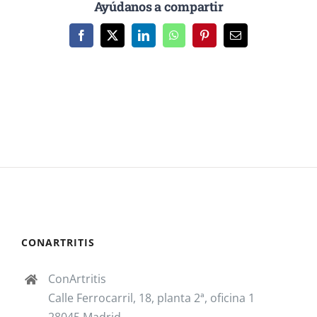
Ayúdanos a compartir
Facebook
X
LinkedIn
WhatsApp
Pinterest
Correo
electrónico
CONARTRITIS
ConArtritis
Calle Ferrocarril, 18, planta 2ª, oficina 1