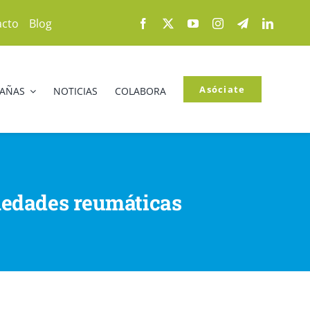
acto
Blog
Asóciate
PAÑAS
NOTICIAS
COLABORA
rmedades reumáticas