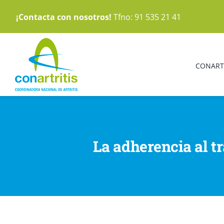
Saltar
¡Contacta con nosotros!
Tfno: 91 535 21 41
al
contenido
CONART
La adherencia al t