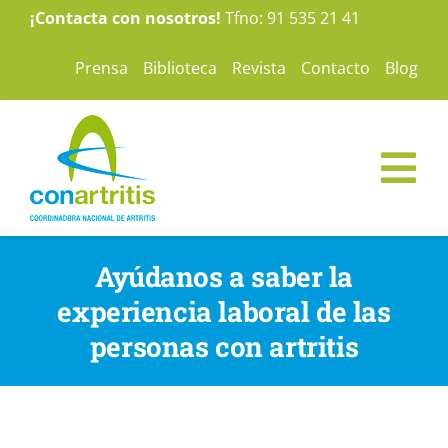
Saltar
¡Contacta con nosotros!
Tfno: 91 535 21 41
al
Prensa
Biblioteca
Revista
Contacto
Blog
contenido
Tog
Nav
ConArtritis
Ayúdanos a saber la
experiencia laboral de las
La Artritis
personas con artritis
Te ayudamos
Nuestras campañas