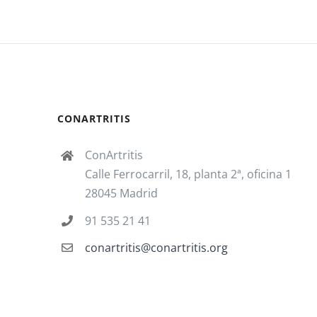
CONARTRITIS
ConArtritis
Calle Ferrocarril, 18, planta 2ª, oficina 1
28045 Madrid
91 535 21 41
conartritis@conartritis.org