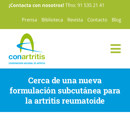
Saltar
¡Contacta con nosotros!
Tfno: 91 535 21 41
al
Prensa
Biblioteca
Revista
Contacto
Blog
contenido
Tog
Nav
ConArtritis
Cerca de una nueva
formulación subcutánea para
La Artritis
la artritis reumatoide
Te ayudamos
Nuestras campañas