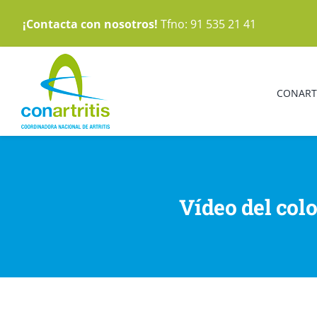
Saltar
¡Contacta con nosotros!
Tfno: 91 535 21 41
al
contenido
CONART
Vídeo del colo