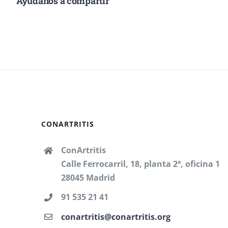
Ayúdanos a compartir
CONARTRITIS
ConArtritis
Calle Ferrocarril, 18, planta 2ª, oficina 1
28045 Madrid
91 535 21 41
conartritis@conartritis.org