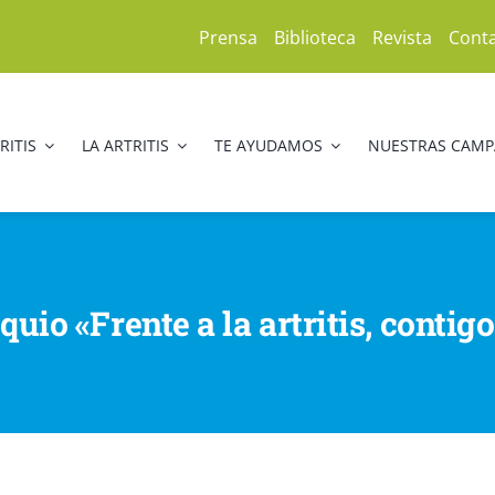
Prensa
Biblioteca
Revista
Cont
RITIS
LA ARTRITIS
TE AYUDAMOS
NUESTRAS CAM
quio «Frente a la artritis, conti