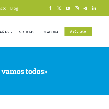
acto
Blog
Asóciate
PAÑAS
NOTICIAS
COLABORA
go vamos todos»