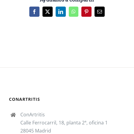
Facebook
X
LinkedIn
WhatsApp
Pinterest
Correo
electrónico
CONARTRITIS
ConArtritis
Calle Ferrocarril, 18, planta 2ª, oficina 1
28045 Madrid