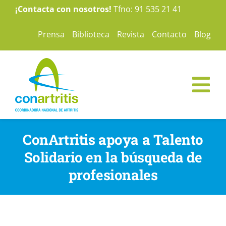
Saltar
¡Contacta con nosotros!
Tfno: 91 535 21 41
al
Prensa
Biblioteca
Revista
Contacto
Blog
contenido
Tog
Nav
ConArtritis
ConArtritis apoya a Talento
Solidario en la búsqueda de
La Artritis
profesionales
Te ayudamos
Nuestras campañas