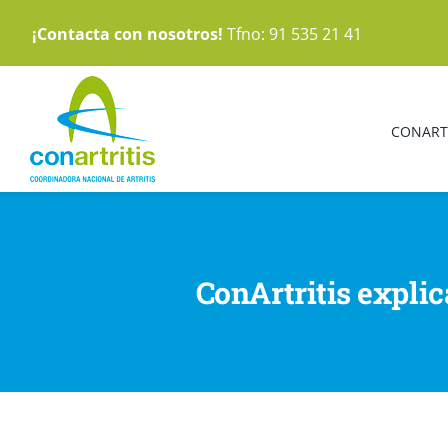
Saltar
¡Contacta con nosotros!
Tfno: 91 535 21 41
al
contenido
CONART
ConArtritis explic