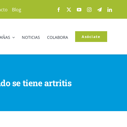
acto
Blog
Asóciate
PAÑAS
NOTICIAS
COLABORA
o se tiene artritis