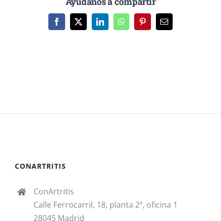
Ayúdanos a compartir
Facebook
X
LinkedIn
WhatsApp
Pinterest
Correo
electrónico
CONARTRITIS
ConArtritis
Calle Ferrocarril, 18, planta 2ª, oficina 1
28045 Madrid