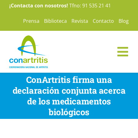
Saltar
¡Contacta con nosotros!
Tfno: 91 535 21 41
al
Prensa
Biblioteca
Revista
Contacto
Blog
contenido
Tog
Nav
ConArtritis
ConArtritis firma una
declaración conjunta acerca
La Artritis
de los medicamentos
biológicos
Te ayudamos
Nuestras campañas