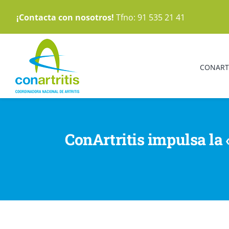
Saltar
¡Contacta con nosotros!
Tfno: 91 535 21 41
al
contenido
CONART
ConArtritis impulsa la 