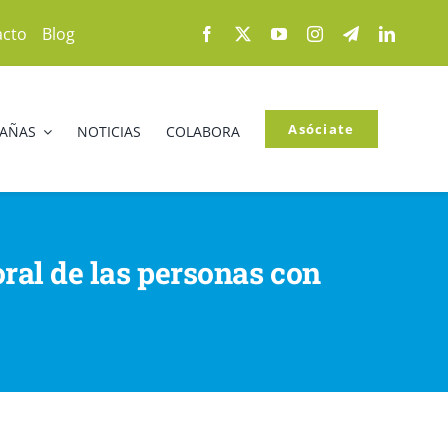
acto
Blog
Asóciate
PAÑAS
NOTICIAS
COLABORA
oral de las personas con