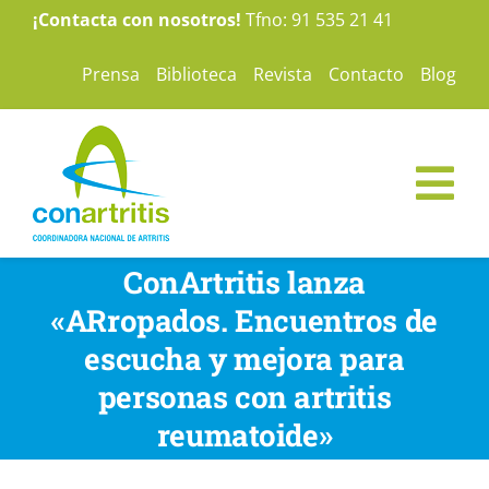
Saltar
¡Contacta con nosotros!
Tfno: 91 535 21 41
al
Prensa
Biblioteca
Revista
Contacto
Blog
contenido
Tog
Nav
ConArtritis
ConArtritis lanza
«ARropados. Encuentros de
La Artritis
escucha y mejora para
personas con artritis
Te ayudamos
reumatoide»
Nuestras campañas