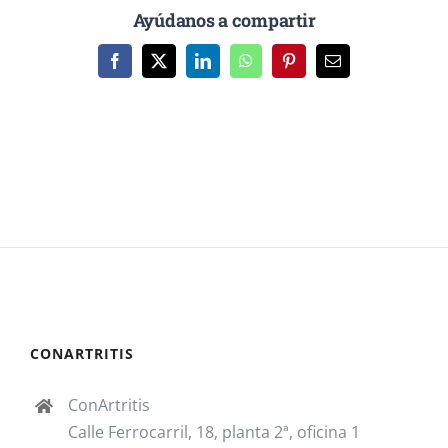
Ayúdanos a compartir
Facebook
X
LinkedIn
WhatsApp
Pinterest
Correo
electrónico
CONARTRITIS
ConArtritis
Calle Ferrocarril, 18, planta 2ª, oficina 1