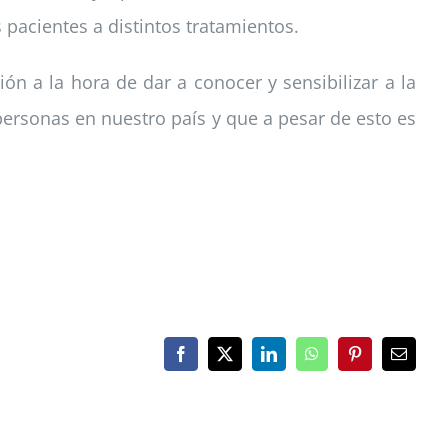
 pacientes a distintos tratamientos.
n a la hora de dar a conocer y sensibilizar a la
personas en nuestro país y que a pesar de esto es
Facebook
X
LinkedIn
WhatsApp
Pinterest
Correo
electrón