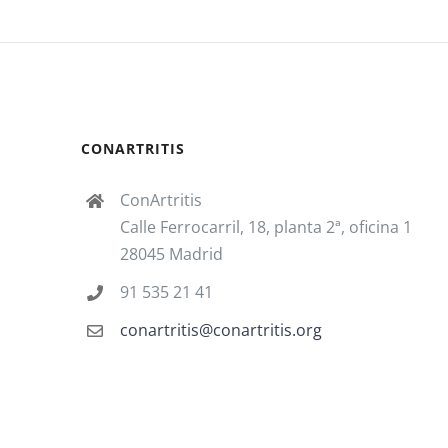
CONARTRITIS
ConArtritis
Calle Ferrocarril, 18, planta 2ª, oficina 1
28045 Madrid
91 535 21 41
conartritis@conartritis.org