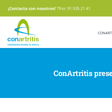
Saltar
¡Contacta con nosotros!
Tfno: 91 535 21 41
al
contenido
CONART
ConArtritis pres