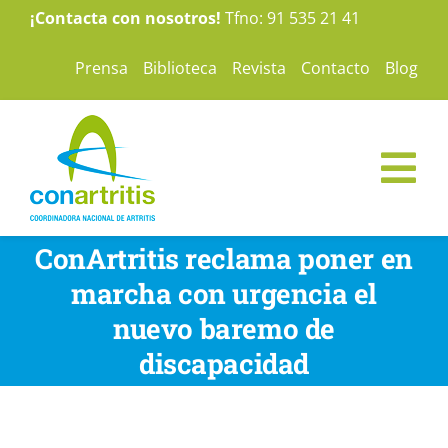
Saltar
¡Contacta con nosotros!
Tfno: 91 535 21 41
al
Prensa
Biblioteca
Revista
Contacto
Blog
contenido
Tog
Nav
ConArtritis
ConArtritis reclama poner en
marcha con urgencia el
La Artritis
nuevo baremo de
discapacidad
Te ayudamos
Nuestras campañas