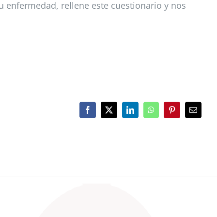
su enfermedad, rellene este cuestionario y nos
Facebook
X
LinkedIn
WhatsApp
Pinterest
Correo
electrón