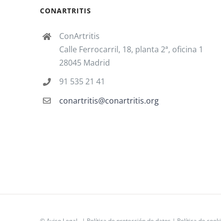
CONARTRITIS
ConArtritis
Calle Ferrocarril, 18, planta 2ª, oficina 1
28045 Madrid
91 535 21 41
conartritis@conartritis.org
©
Aviso Legal
|
Política de protección de datos
|
Política de cook