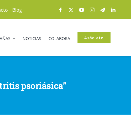
acto
Blog
Asóciate
PAÑAS
NOTICIAS
COLABORA
tritis psoriásica”