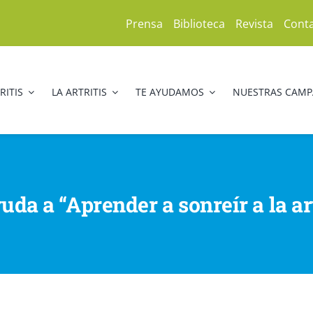
Prensa
Biblioteca
Revista
Cont
RITIS
LA ARTRITIS
TE AYUDAMOS
NUESTRAS CAM
uda a “Aprender a sonreír a la ar