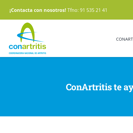
Saltar
¡Contacta con nosotros!
Tfno: 91 535 21 41
al
contenido
CONART
ConArtritis te ay