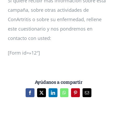
Si quiere recibir más información sobre esta
campaña, sobre otras actividades de
ConArtritis o sobre su enfermedad, rellene
este cuestionario y nos pondremos en
contacto con usted:
[Form id=»12″]
Ayúdanos a compartir
Facebook
X
LinkedIn
WhatsApp
Pinterest
Correo
electrónico