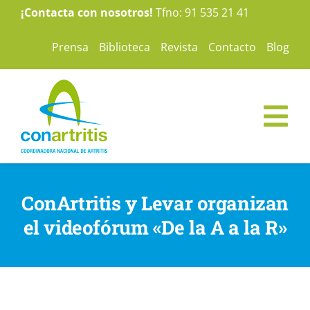
Saltar
¡Contacta con nosotros!
Tfno: 91 535 21 41
al
Prensa
Biblioteca
Revista
Contacto
Blog
contenido
Tog
Nav
ConArtritis
ConArtritis y Levar organizan
La Artritis
el videofórum «De la A a la R»
Te ayudamos
Nuestras campañas