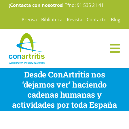
Saltar
¡Contacta con nosotros!
Tfno: 91 535 21 41
al
Prensa
Biblioteca
Revista
Contacto
Blog
contenido
Tog
Nav
ConArtritis
Desde ConArtritis nos
‘dejamos ver’ haciendo
La Artritis
cadenas humanas y
actividades por toda España
Te ayudamos
Nuestras campañas