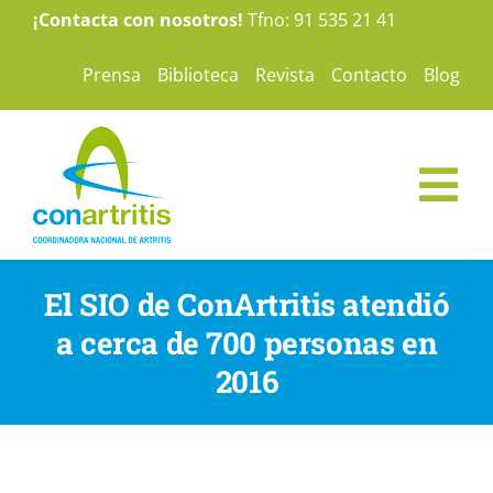
Saltar
¡Contacta con nosotros!
Tfno: 91 535 21 41
al
Prensa
Biblioteca
Revista
Contacto
Blog
contenido
Tog
Nav
ConArtritis
El SIO de ConArtritis atendió
a cerca de 700 personas en
La Artritis
2016
Te ayudamos
Nuestras campañas