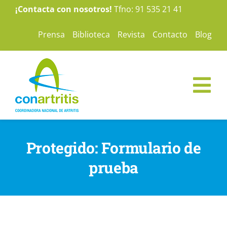
Saltar
¡Contacta con nosotros!
Tfno: 91 535 21 41
al
Prensa
Biblioteca
Revista
Contacto
Blog
contenido
Tog
Nav
ConArtritis
Protegido: Formulario de
La Artritis
prueba
Te ayudamos
Nuestras camp