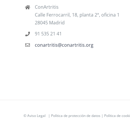
ConArtritis
Calle Ferrocarril, 18, planta 2ª, oficina 1
28045 Madrid
91 535 21 41
conartritis@conartritis.org
©
Aviso Legal
|
Política de protección de datos
|
Política de cook