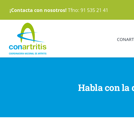
Saltar
¡Contacta con nosotros!
Tfno: 91 535 21 41
al
contenido
CONART
Habla con la d