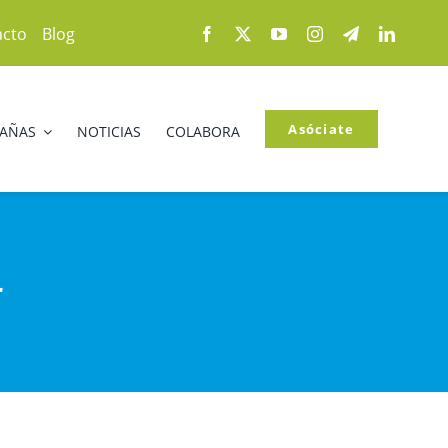
acto
Blog
Asóciate
PAÑAS
NOTICIAS
COLABORA
r