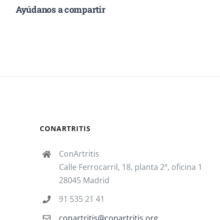
Ayúdanos a compartir
CONARTRITIS
ConArtritis
Calle Ferrocarril, 18, planta 2ª, oficina 1
28045 Madrid
91 535 21 41
conartritis@conartritis.org