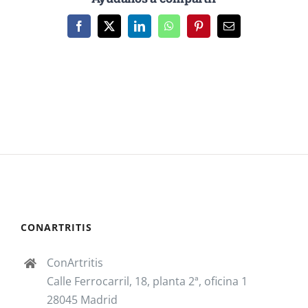
Facebook
X
LinkedIn
WhatsApp
Pinterest
Correo
electrónico
CONARTRITIS
ConArtritis
Calle Ferrocarril, 18, planta 2ª, oficina 1
28045 Madrid