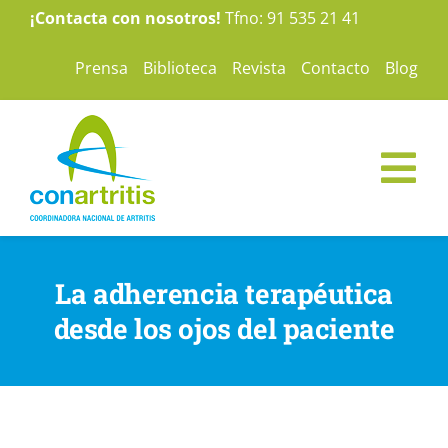
Saltar
¡Contacta con nosotros!
Tfno: 91 535 21 41
al
Prensa
Biblioteca
Revista
Contacto
Blog
contenido
Tog
Nav
ConArtritis
La adherencia terapéutica
La Artritis
desde los ojos del paciente
Te ayudamos
Nuestras campañas