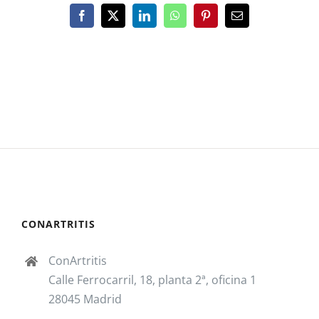
Facebook
X
LinkedIn
WhatsApp
Pinterest
Correo
electrónico
CONARTRITIS
ConArtritis
Calle Ferrocarril, 18, planta 2ª, oficina 1
28045 Madrid