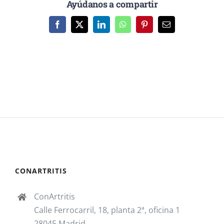
Ayúdanos a compartir
Facebook
X
LinkedIn
WhatsApp
Pinterest
Correo
electrónico
CONARTRITIS
ConArtritis
Calle Ferrocarril, 18, planta 2ª, oficina 1
28045 Madrid