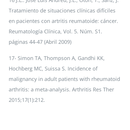
16 J.L.. José Luis Andréu, J.L., Otón, T., Sanz, J.
Tratamiento de situaciones clínicas difíciles
en pacientes con artritis reumatoide: cáncer.
Reumatología Clínica, Vol. 5. Núm. S1.
páginas 44-47 (Abril 2009)
17- Simon TA, Thompson A, Gandhi KK,
Hochberg MC, Suissa S. Incidence of
malignancy in adult patients with rheumatoid
arthritis: a meta-analysis. Arthritis Res Ther
2015;17(1):212.