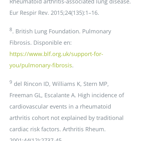
Rheumatoid arthritis-associated lung disease.
Eur Respir Rev. 2015;24(135):1–16.
8
. British Lung Foundation. Pulmonary
Fibrosis. Disponible en:
https://www.blf.org.uk/support-for-
you/pulmonary-fibrosis
.
9
del Rincon ID, Williams K, Stern MP,
Freeman GL, Escalante A. High incidence of
cardiovascular events in a rheumatoid
arthritis cohort not explained by traditional
cardiac risk factors. Arthritis Rheum.
2001;44(12):2737-45.