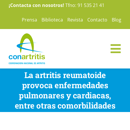
Saltar
¡Contacta con nosotros!
Tfno: 91 535 21 41
al
Prensa
Biblioteca
Revista
Contacto
Blog
contenido
Tog
Nav
ConArtritis
La artritis reumatoide
provoca enfermedades
La Artritis
pulmonares y cardiacas,
entre otras comorbilidades
Te ayudamos
Nuestras campañas