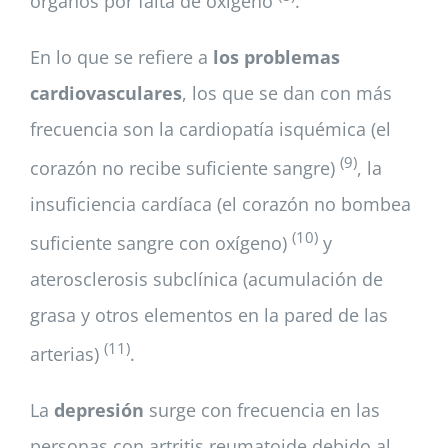
órganos por falta de oxígeno
.
En lo que se refiere a
los problemas
cardiovasculares
, los que se dan con más
frecuencia son la cardiopatía isquémica (el
(9)
corazón no recibe suficiente sangre)
, la
insuficiencia cardíaca (el corazón no bombea
(10)
suficiente sangre con oxígeno)
y
aterosclerosis subclínica (acumulación de
grasa y otros elementos en la pared de las
(11)
arterias)
.
La
depresión
surge con frecuencia en las
personas con artritis reumatoide debido al