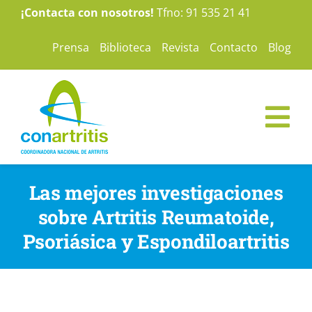
Saltar
¡Contacta con nosotros!
Tfno: 91 535 21 41
al
Prensa
Biblioteca
Revista
Contacto
Blog
contenido
Tog
Nav
ConArtritis
Las mejores investigaciones
sobre Artritis Reumatoide,
La Artritis
Psoriásica y Espondiloartritis
Te ayudamos
Nuestras campañas