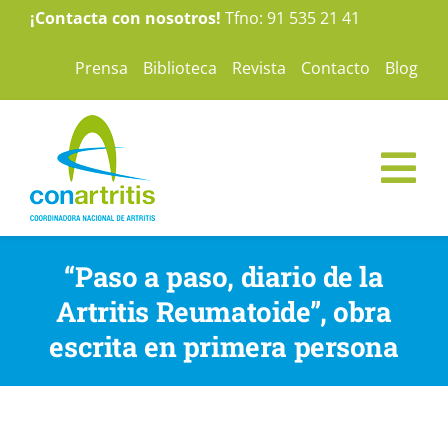
Saltar
¡Contacta con nosotros!
Tfno: 91 535 21 41
al
Prensa
Biblioteca
Revista
Contacto
Blog
contenido
Tog
Nav
ConArtritis
“Paso a paso, diario de la
Artritis Reumatoide”, obra
La Artritis
escrita en primera persona
Te ayudamos
Nuestras campañas