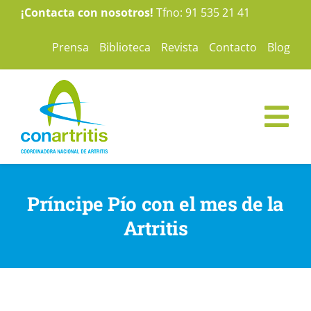
Saltar
¡Contacta con nosotros!
Tfno: 91 535 21 41
al
Prensa
Biblioteca
Revista
Contacto
Blog
contenido
Tog
Nav
ConArtritis
Príncipe Pío con el mes de la
La Artritis
Artritis
Te ayudamos
Nuestras campañas