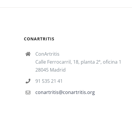
CONARTRITIS
ConArtritis
Calle Ferrocarril, 18, planta 2ª, oficina 1
28045 Madrid
91 535 21 41
conartritis@conartritis.org