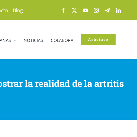
acto
Blog
Asóciate
PAÑAS
NOTICIAS
COLABORA
rar la realidad de la artritis