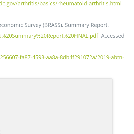
c.gov/arthritis/basics/rheumatoid-arthritis.html
ioeconomic Survey (BRASS). Summary Report.
RASS%20Summary%20Report%20FINAL.pdf
Accessed
e1256607-fa87-4593-aa8a-8db4f291072a/2019-abtn-