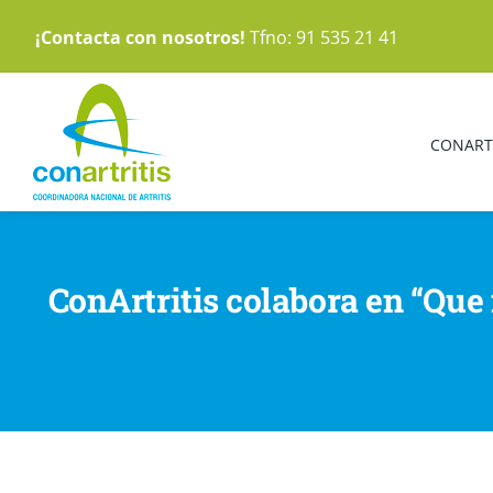
Saltar
¡Contacta con nosotros!
Tfno: 91 535 21 41
al
contenido
CONART
ConArtritis colabora en “Que 