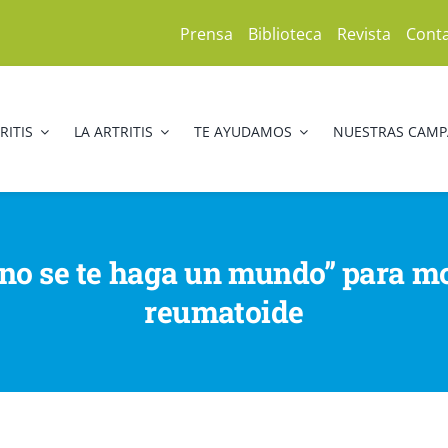
Prensa
Biblioteca
Revista
Cont
RITIS
LA ARTRITIS
TE AYUDAMOS
NUESTRAS CAM
no se te haga un mundo” para most
reumatoide