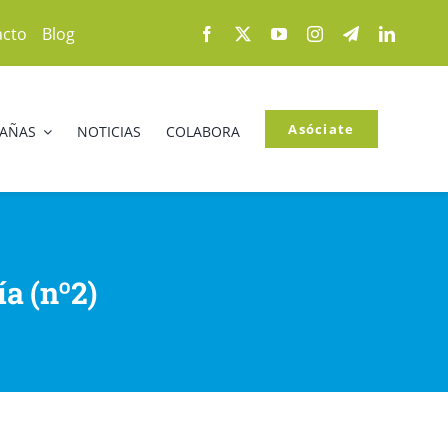
acto
Blog
Asóciate
PAÑAS
NOTICIAS
COLABORA
a (nº2)