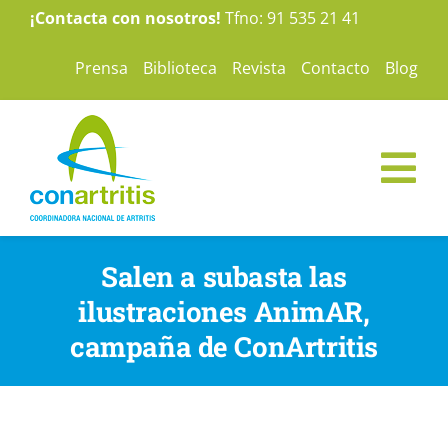
Saltar
¡Contacta con nosotros!
Tfno: 91 535 21 41
al
Prensa
Biblioteca
Revista
Contacto
Blog
contenido
Tog
Nav
ConArtritis
Salen a subasta las
ilustraciones AnimAR,
La Artritis
campaña de ConArtritis
Te ayudamos
Nuestras campañas