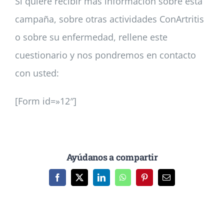
Si quiere recibir más información sobre esta
campaña, sobre otras actividades ConArtritis
o sobre su enfermedad, rellene este
cuestionario y nos pondremos en contacto
con usted:
[Form id=»12″]
Ayúdanos a compartir
Facebook
X
LinkedIn
WhatsApp
Pinterest
Correo
electrónico