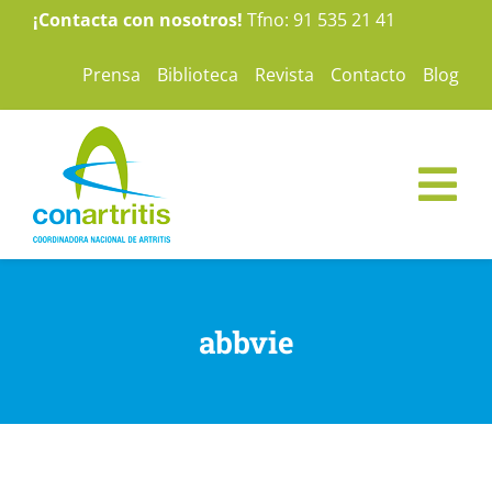
Saltar
¡Contacta con nosotros!
Tfno: 91 535 21 41
al
Prensa
Biblioteca
Revista
Contacto
Blog
contenido
Tog
Nav
ConArtritis
abbvie
La Artritis
Te ayudamos
Nuestras campañas