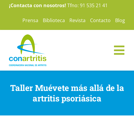
Saltar
¡Contacta con nosotros!
Tfno: 91 535 21 41
al
Prensa
Biblioteca
Revista
Contacto
Blog
contenido
Tog
Nav
ConArtritis
Taller Muévete más allá de la
La Artritis
artritis psoriásica
Te ayudamos
Nuestras campañas