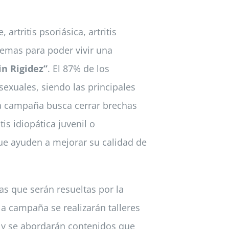
rtritis psoriásica, artritis
lemas para poder vivir una
n Rigidez”
. El 87% de los
exuales, siendo las principales
. La campaña busca cerrar brechas
tis idiopática juvenil o
que ayuden a mejorar su calidad de
s que serán resueltas por la
la campaña se realizarán talleres
o y se abordarán contenidos que