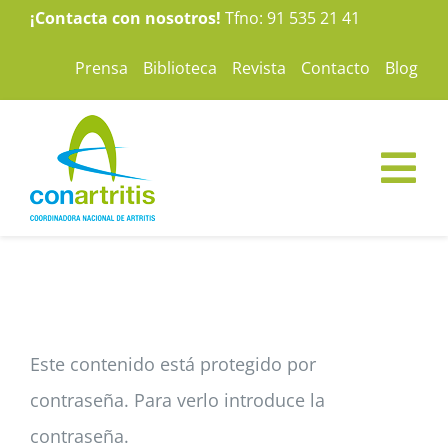
Saltar
¡Contacta con nosotros!
Tfno: 91 535 21 41
al
Prensa
Biblioteca
Revista
Contacto
Blog
contenido
Tog
Nav
ConArtritis
La Artritis
Este contenido está protegido por
Te ayudamos
contraseña. Para verlo introduce la
contraseña.
Nuestras camp