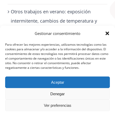
Otros trabajos en verano: exposición
intermitente, cambios de temperatura y
cómo cuidarse con artritis
Gestionar consentimiento
Para ofrecer las mejores experiencias, utilizamos tecnologías como las
cookies para almacenar y/o acceder a la información del dispositivo. El
consentimiento de estas tecnologías nos permitirá procesar datos como
el comportamiento de navegación o las identificaciones únicas en este
sitio. No consentir o retirar el consentimiento, puede afectar
negativamente a ciertas características y funciones.
Aceptar
Denegar
©
Aviso Legal
|
Política de protección de datos
|
Política de cookies
(UE)
Ver preferencias
Facebook
X
YouTube
Instagram
Telegram
LinkedIn