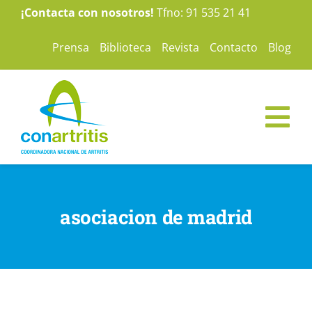
Saltar
¡Contacta con nosotros!
Tfno: 91 535 21 41
al
Prensa
Biblioteca
Revista
Contacto
Blog
contenido
Tog
Nav
ConArtritis
asociacion de madrid
La Artritis
Te ayudamos
Nuestras campañas