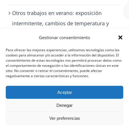
Otros trabajos en verano: exposición
intermitente, cambios de temperatura y
cómo cuidarse con artritis
Gestionar consentimiento
Para ofrecer las mejores experiencias, utilizamos tecnologías como las
cookies para almacenar y/o acceder a la información del dispositivo. El
consentimiento de estas tecnologías nos permitirá procesar datos como
el comportamiento de navegación o las identificaciones únicas en este
sitio. No consentir o retirar el consentimiento, puede afectar
negativamente a ciertas características y funciones.
Aceptar
Denegar
©
Aviso Legal
|
Política de protección de datos
|
Política de cookies
(UE)
Ver preferencias
Facebook
X
YouTube
Instagram
Telegram
LinkedIn