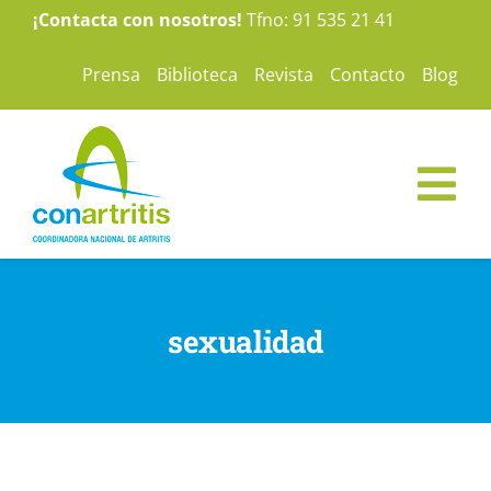
Saltar
¡Contacta con nosotros!
Tfno: 91 535 21 41
al
Prensa
Biblioteca
Revista
Contacto
Blog
contenido
Tog
Nav
ConArtritis
sexualidad
La Artritis
Te ayudamos
Nuestras campañas