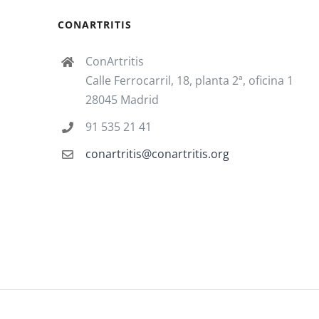
CONARTRITIS
ConArtritis
Calle Ferrocarril, 18, planta 2ª, oficina 1
28045 Madrid
91 535 21 41
conartritis@conartritis.org