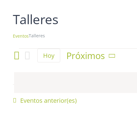
Talleres
Talleres
Eventos
Eventos
Próximos
Hoy
Selecciona
la
fecha.
Eventos
anterior(es)