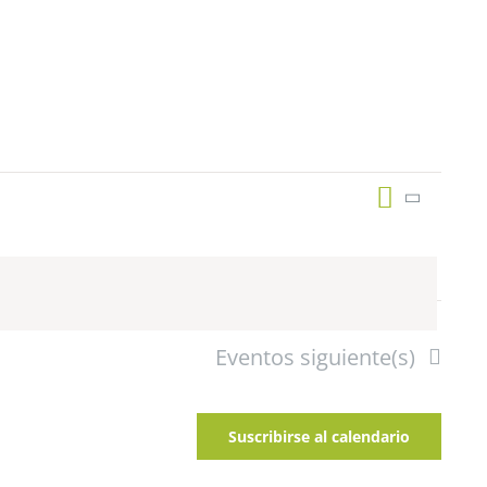
Naveg
Naveg
Lista
de
vistas
de
de
vistas
Event
Eventos
siguiente(s)
Suscribirse al calendario