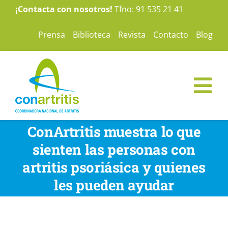
Saltar
¡Contacta con nosotros!
Tfno: 91 535 21 41
al
Prensa
Biblioteca
Revista
Contacto
Blog
contenido
Tog
Nav
ConArtritis
ConArtritis muestra lo que
sienten las personas con
La Artritis
artritis psoriásica y quienes
les pueden ayudar
Te ayudamos
Nuestras campañas